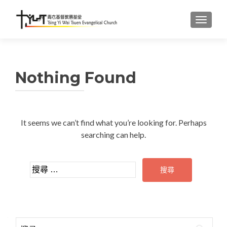
TOGGL
Nothing Found
It seems we can’t find what you’re looking for. Perhaps
searching can help.
搜尋：
搜尋：